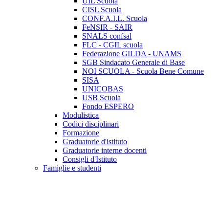
UIL Scuola
CISL Scuola
CONF.A.I.L. Scuola
FeNSIR - SAIR
SNALS confsal
FLC - CGIL scuola
Federazione GILDA - UNAMS
SGB Sindacato Generale di Base
NOI SCUOLA - Scuola Bene Comune
SISA
UNICOBAS
USB Scuola
Fondo ESPERO
Modulistica
Codici disciplinari
Formazione
Graduatorie d'istituto
Graduatorie interne docenti
Consigli d'Istituto
Famiglie e studenti