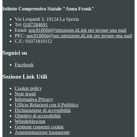
Istituto Comprensivo Statale "Anna Frank"
Via Leopardi 3, 19124 La Spezia
Tel:
0187284691
Email:
spic81800d@istruzione.it
Link per inviare una mail
PEC:
spic81800d@pec.istruzione.it
Link per inviare una mail
C.F.: 91071810112
Seguici su
Facebook
Sezione Link Utili
Cookie policy
Note legali
Informativa Privacy
Ufficio Relazioni con il Pubblico
Dichiarazione di accessibilità
Obiettivi di accessibilità
Whistleblowing
Gestione consensi cookie
Amministrazione trasparente