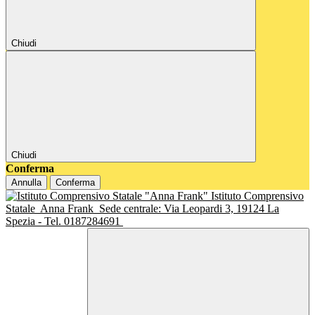
Chiudi
Chiudi
Conferma
Annulla
Conferma
Istituto Comprensivo
Statale
Anna Frank
Sede centrale: Via Leopardi 3, 19124 La
Spezia - Tel. 0187284691