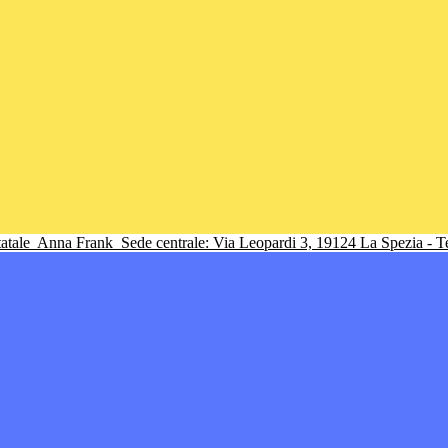
tatale
Anna Frank
Sede centrale: Via Leopardi 3, 19124 La Spezia - 