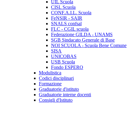
UIL Scuola
CISL Scuola
CONF.A.I.L. Scuola
FeNSIR - SAIR
SNALS confsal
FLC - CGIL scuola
Federazione GILDA - UNAMS
SGB Sindacato Generale di Base
NOI SCUOLA - Scuola Bene Comune
SISA
UNICOBAS
USB Scuola
Fondo ESPERO
Modulistica
Codici disciplinari
Formazione
Graduatorie d'istituto
Graduatorie interne docenti
Consigli d'Istituto