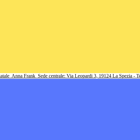
tatale
Anna Frank
Sede centrale: Via Leopardi 3, 19124 La Spezia - 