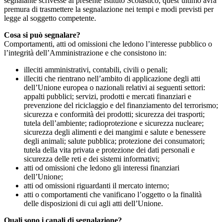
segnalante scrivesse al presente Istituto Scolastico, quest’ultimo avrà
premura di trasmettere la segnalazione nei tempi e modi previsti per
legge al soggetto competente.
Cosa si può segnalare?
Comportamenti, atti od omissioni che ledono l’interesse pubblico o
l’integrità dell’Amministrazione e che consistono in:
illeciti amministrativi, contabili, civili o penali;
illeciti che rientrano nell’ambito di applicazione degli atti
dell’Unione europea o nazionali relativi ai seguenti settori:
appalti pubblici; servizi, prodotti e mercati finanziari e
prevenzione del riciclaggio e del finanziamento del terrorismo;
sicurezza e conformità dei prodotti; sicurezza dei trasporti;
tutela dell’ambiente; radioprotezione e sicurezza nucleare;
sicurezza degli alimenti e dei mangimi e salute e benessere
degli animali; salute pubblica; protezione dei consumatori;
tutela della vita privata e protezione dei dati personali e
sicurezza delle reti e dei sistemi informativi;
atti od omissioni che ledono gli interessi finanziari
dell’Unione;
atti od omissioni riguardanti il mercato interno;
atti o comportamenti che vanificano l’oggetto o la finalità
delle disposizioni di cui agli atti dell’Unione.
Quali sono i canali di segnalazione?