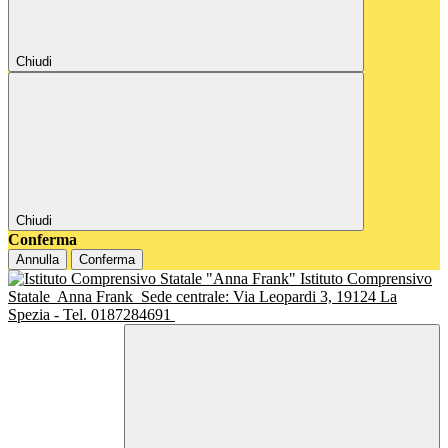
Chiudi
Chiudi
Conferma
Annulla
Conferma
Istituto Comprensivo
Statale
Anna Frank
Sede centrale: Via Leopardi 3, 19124 La
Spezia - Tel. 0187284691