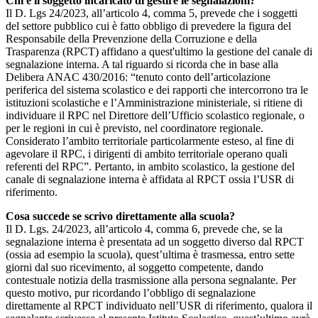
Chi è il soggetto incaricato di gestire le segnalazioni?
Il D. Lgs 24/2023, all’articolo 4, comma 5, prevede che i soggetti
del settore pubblico cui è fatto obbligo di prevedere la figura del
Responsabile della Prevenzione della Corruzione e della
Trasparenza (RPCT) affidano a quest'ultimo la gestione del canale di
segnalazione interna. A tal riguardo si ricorda che in base alla
Delibera ANAC 430/2016: “tenuto conto dell’articolazione
periferica del sistema scolastico e dei rapporti che intercorrono tra le
istituzioni scolastiche e l’Amministrazione ministeriale, si ritiene di
individuare il RPC nel Direttore dell’Ufficio scolastico regionale, o
per le regioni in cui è previsto, nel coordinatore regionale.
Considerato l’ambito territoriale particolarmente esteso, al fine di
agevolare il RPC, i dirigenti di ambito territoriale operano quali
referenti del RPC”. Pertanto, in ambito scolastico, la gestione del
canale di segnalazione interna è affidata al RPCT ossia l’USR di
riferimento.
Cosa succede se scrivo direttamente alla scuola?
Il D. Lgs. 24/2023, all’articolo 4, comma 6, prevede che, se la
segnalazione interna è presentata ad un soggetto diverso dal RPCT
(ossia ad esempio la scuola), quest’ultima è trasmessa, entro sette
giorni dal suo ricevimento, al soggetto competente, dando
contestuale notizia della trasmissione alla persona segnalante. Per
questo motivo, pur ricordando l’obbligo di segnalazione
direttamente al RPCT individuato nell’USR di riferimento, qualora il