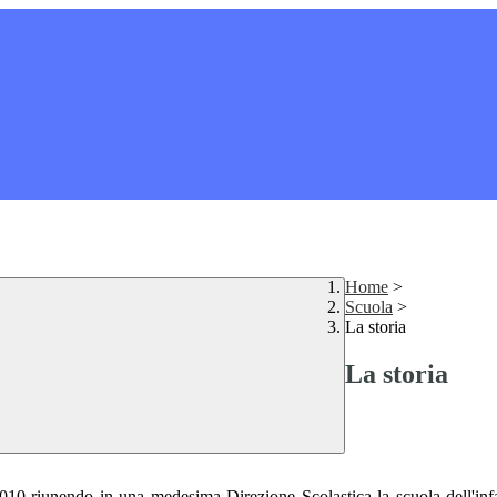
Home
>
Scuola
>
La storia
La storia
2010 riunendo in una medesima Direzione Scolastica la scuola dell'inf