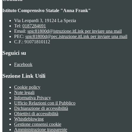
Istituto Comprensivo Statale "Anna Frank"
Via Leopardi 3, 19124 La Spezia
Tel:
0187284691
Email:
spic81800d@istruzione.it
Link per inviare una mail
PEC:
spic81800d@pec.istruzione.it
Link per inviare una mail
C.F.: 91071810112
Seguici su
Facebook
Sezione Link Utili
Cookie policy
Note legali
Informativa Privacy
Ufficio Relazioni con il Pubblico
Dichiarazione di accessibilità
Obiettivi di accessibilità
Whistleblowing
Gestione consensi cookie
Amministrazione trasparente