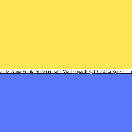
tatale
Anna Frank
Sede centrale: Via Leopardi 3, 19124 La Spezia - 