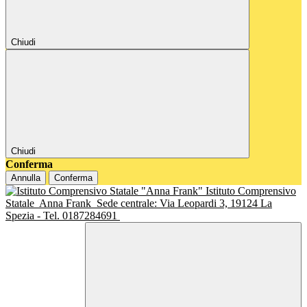
Chiudi
Chiudi
Conferma
Annulla
Conferma
Istituto Comprensivo
Statale
Anna Frank
Sede centrale: Via Leopardi 3, 19124 La
Spezia - Tel. 0187284691