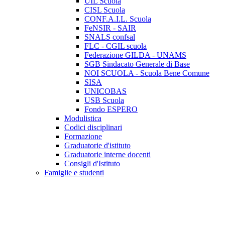
UIL Scuola
CISL Scuola
CONF.A.I.L. Scuola
FeNSIR - SAIR
SNALS confsal
FLC - CGIL scuola
Federazione GILDA - UNAMS
SGB Sindacato Generale di Base
NOI SCUOLA - Scuola Bene Comune
SISA
UNICOBAS
USB Scuola
Fondo ESPERO
Modulistica
Codici disciplinari
Formazione
Graduatorie d'istituto
Graduatorie interne docenti
Consigli d'Istituto
Famiglie e studenti