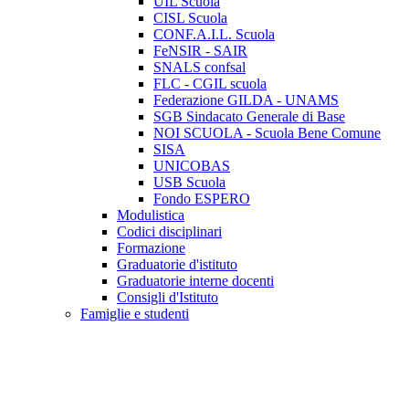
UIL Scuola
CISL Scuola
CONF.A.I.L. Scuola
FeNSIR - SAIR
SNALS confsal
FLC - CGIL scuola
Federazione GILDA - UNAMS
SGB Sindacato Generale di Base
NOI SCUOLA - Scuola Bene Comune
SISA
UNICOBAS
USB Scuola
Fondo ESPERO
Modulistica
Codici disciplinari
Formazione
Graduatorie d'istituto
Graduatorie interne docenti
Consigli d'Istituto
Famiglie e studenti