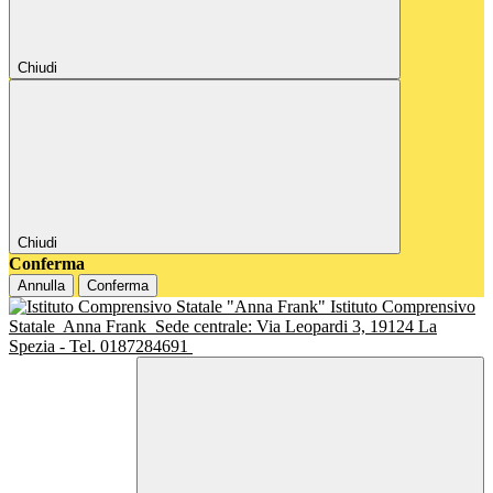
Chiudi
Chiudi
Conferma
Annulla
Conferma
Istituto Comprensivo
Statale
Anna Frank
Sede centrale: Via Leopardi 3, 19124 La
Spezia - Tel. 0187284691