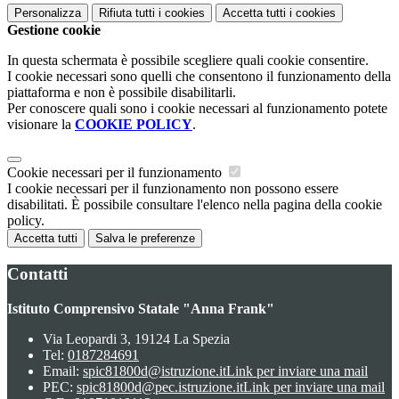
Personalizza
Rifiuta tutti
i cookies
Accetta tutti
i cookies
Gestione cookie
In questa schermata è possibile scegliere quali cookie consentire.
I cookie necessari sono quelli che consentono il funzionamento della
piattaforma e non è possibile disabilitarli.
Per conoscere quali sono i cookie necessari al funzionamento potete
visionare la
COOKIE POLICY
.
Cookie necessari per il funzionamento
I cookie necessari per il funzionamento non possono essere
disabilitati. È possibile consultare l'elenco nella pagina della cookie
policy.
Accetta tutti
Salva le preferenze
Contatti
Istituto Comprensivo Statale "Anna Frank"
Via Leopardi 3, 19124 La Spezia
Tel:
0187284691
Email:
spic81800d@istruzione.it
Link per inviare una mail
PEC:
spic81800d@pec.istruzione.it
Link per inviare una mail