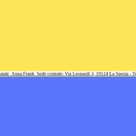
tatale
Anna Frank
Sede centrale: Via Leopardi 3, 19124 La Spezia - 