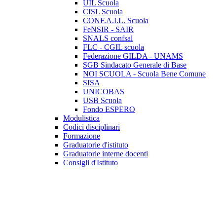
UIL Scuola
CISL Scuola
CONF.A.I.L. Scuola
FeNSIR - SAIR
SNALS confsal
FLC - CGIL scuola
Federazione GILDA - UNAMS
SGB Sindacato Generale di Base
NOI SCUOLA - Scuola Bene Comune
SISA
UNICOBAS
USB Scuola
Fondo ESPERO
Modulistica
Codici disciplinari
Formazione
Graduatorie d'istituto
Graduatorie interne docenti
Consigli d'Istituto