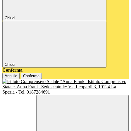
Chiudi
Chiudi
Conferma
Annulla
Conferma
Istituto Comprensivo
Statale
Anna Frank
Sede centrale: Via Leopardi 3, 19124 La
Spezia - Tel. 0187284691