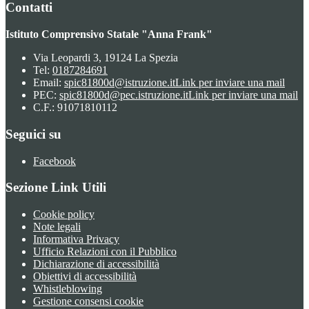
Contatti
Istituto Comprensivo Statale "Anna Frank"
Via Leopardi 3, 19124 La Spezia
Tel:
0187284691
Email:
spic81800d@istruzione.it
Link per inviare una mail
PEC:
spic81800d@pec.istruzione.it
Link per inviare una mail
C.F.: 91071810112
Seguici su
Facebook
Sezione Link Utili
Cookie policy
Note legali
Informativa Privacy
Ufficio Relazioni con il Pubblico
Dichiarazione di accessibilità
Obiettivi di accessibilità
Whistleblowing
Gestione consensi cookie