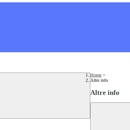
Home
>
Altre info
Altre info