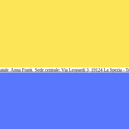
tatale
Anna Frank
Sede centrale: Via Leopardi 3, 19124 La Spezia - 