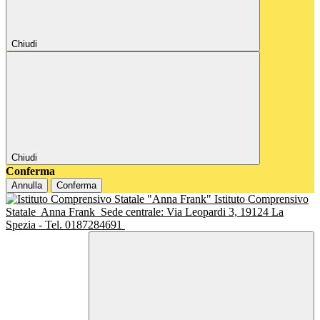
Chiudi
Chiudi
Conferma
Annulla
Conferma
Istituto Comprensivo
Statale
Anna Frank
Sede centrale: Via Leopardi 3, 19124 La
Spezia - Tel. 0187284691