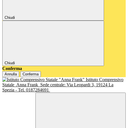
Chiudi
Chiudi
Conferma
Annulla
Conferma
Istituto Comprensivo
Statale
Anna Frank
Sede centrale: Via Leopardi 3, 19124 La
Spezia - Tel. 0187284691