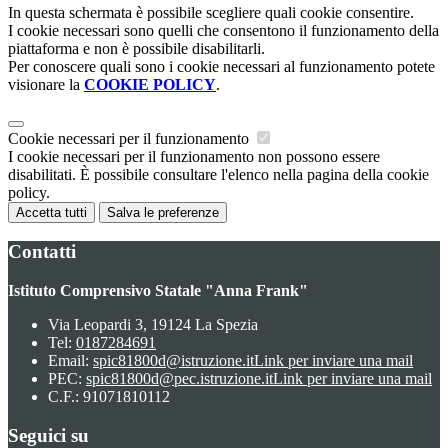
In questa schermata è possibile scegliere quali cookie consentire.
I cookie necessari sono quelli che consentono il funzionamento della
piattaforma e non è possibile disabilitarli.
Per conoscere quali sono i cookie necessari al funzionamento potete
visionare la
COOKIE POLICY
.
Cookie necessari per il funzionamento
I cookie necessari per il funzionamento non possono essere
disabilitati. È possibile consultare l'elenco nella pagina della cookie
policy.
Accetta tutti
Salva le preferenze
Contatti
Istituto Comprensivo Statale "Anna Frank"
Via Leopardi 3, 19124 La Spezia
Tel:
0187284691
Email:
spic81800d@istruzione.it
Link per inviare una mail
PEC:
spic81800d@pec.istruzione.it
Link per inviare una mail
C.F.: 91071810112
Seguici su