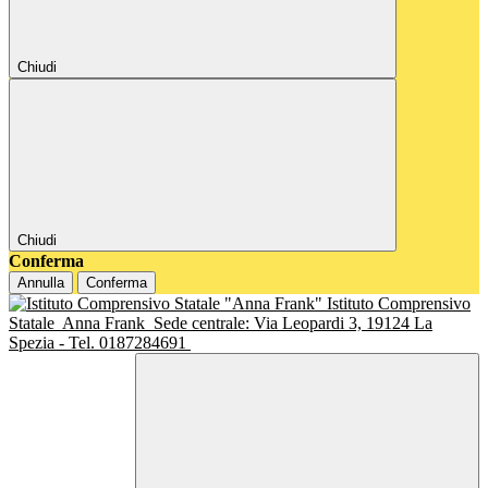
Chiudi
Chiudi
Conferma
Annulla
Conferma
Istituto Comprensivo
Statale
Anna Frank
Sede centrale: Via Leopardi 3, 19124 La
Spezia - Tel. 0187284691