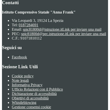
Contatti
Istituto Comprensivo Statale "Anna Frank"
Via Leopardi 3, 19124 La Spezia
Tel:
0187284691
Email:
spic81800d@istruzione.it
Link per inviare una mail
PEC:
spic81800d@pec.istruzione.it
Link per inviare una mail
C.F.: 91071810112
Seguici su
Facebook
Sezione Link Utili
Cookie policy
Note legali
Informativa Privacy
Ufficio Relazioni con il Pubblico
Dichiarazione di accessibilità
Obiettivi di accessibilità
Whistleblowing
Gestione consensi cookie