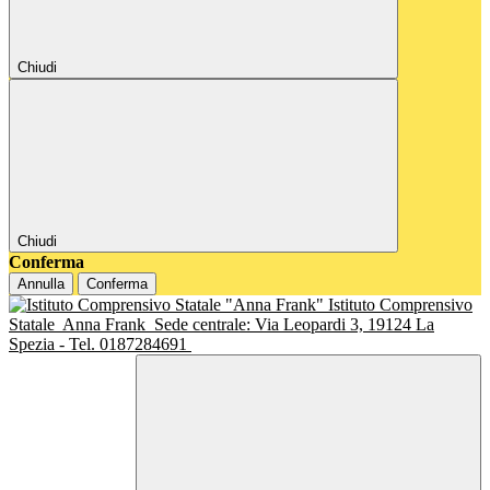
Chiudi
Chiudi
Conferma
Annulla
Conferma
Istituto Comprensivo
Statale
Anna Frank
Sede centrale: Via Leopardi 3, 19124 La
Spezia - Tel. 0187284691