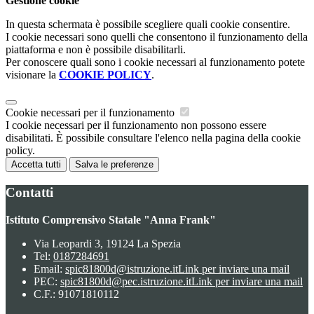
Gestione cookie
In questa schermata è possibile scegliere quali cookie consentire.
I cookie necessari sono quelli che consentono il funzionamento della
piattaforma e non è possibile disabilitarli.
Per conoscere quali sono i cookie necessari al funzionamento potete
visionare la
COOKIE POLICY
.
Cookie necessari per il funzionamento
I cookie necessari per il funzionamento non possono essere
disabilitati. È possibile consultare l'elenco nella pagina della cookie
policy.
Accetta tutti
Salva le preferenze
Contatti
Istituto Comprensivo Statale "Anna Frank"
Via Leopardi 3, 19124 La Spezia
Tel:
0187284691
Email:
spic81800d@istruzione.it
Link per inviare una mail
PEC:
spic81800d@pec.istruzione.it
Link per inviare una mail
C.F.: 91071810112