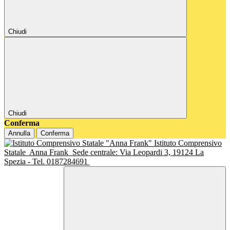
Chiudi
Chiudi
Conferma
Annulla
Conferma
Istituto Comprensivo
Statale
Anna Frank
Sede centrale: Via Leopardi 3, 19124 La
Spezia - Tel. 0187284691