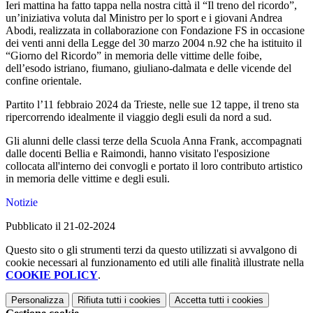
Ieri mattina ha fatto tappa nella nostra città il “Il treno del ricordo”,
un’iniziativa voluta dal Ministro per lo sport e i giovani Andrea
Abodi, realizzata in collaborazione con Fondazione FS in occasione
dei venti anni della Legge del 30 marzo 2004 n.92 che ha istituito il
“Giorno del Ricordo” in memoria delle vittime delle foibe,
dell’esodo istriano, fiumano, giuliano-dalmata e delle vicende del
confine orientale.
Partito l’11 febbraio 2024 da Trieste, nelle sue 12 tappe, il treno sta
ripercorrendo idealmente il viaggio degli esuli da nord a sud.
Gli alunni delle classi terze della Scuola Anna Frank, accompagnati
dalle docenti Bellia e Raimondi, hanno visitato l'esposizione
collocata all'interno dei convogli e portato il loro contributo artistico
in memoria delle vittime e degli esuli.
Notizie
Pubblicato il 21-02-2024
Questo sito o gli strumenti terzi da questo utilizzati si avvalgono di
cookie necessari al funzionamento ed utili alle finalità illustrate nella
COOKIE POLICY
.
Personalizza
Rifiuta tutti
i cookies
Accetta tutti
i cookies