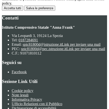
policy.
Accetta tutti
Salva le preferenze
Contatti
Istituto Comprensivo Statale "Anna Frank"
Via Leopardi 3, 19124 La Spezia
Tel:
0187284691
Email:
spic81800d@istruzione.it
Link per inviare una mail
PEC:
spic81800d@pec.istruzione.it
Link per inviare una mail
C.F.: 91071810112
Seguici su
Facebook
Sezione Link Utili
Cookie policy
Note legali
Informativa Privacy
Ufficio Relazioni con il Pubblico
Dichiarazione di accessibilità