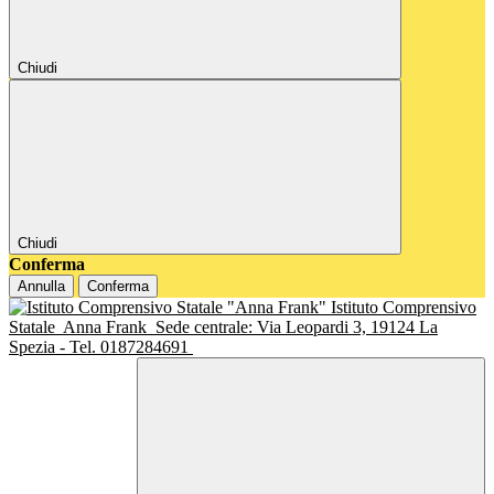
Chiudi
Chiudi
Conferma
Annulla
Conferma
Istituto Comprensivo
Statale
Anna Frank
Sede centrale: Via Leopardi 3, 19124 La
Spezia - Tel. 0187284691