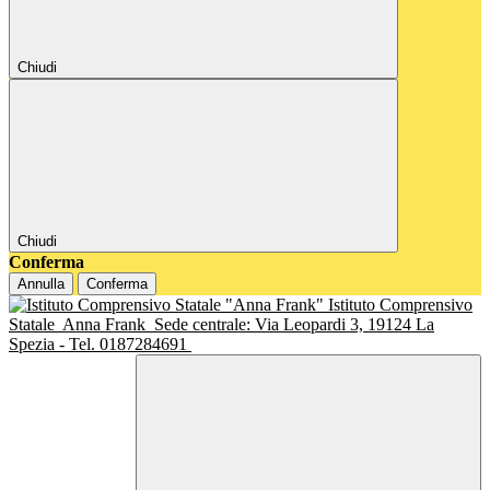
Chiudi
Chiudi
Conferma
Annulla
Conferma
Istituto Comprensivo
Statale
Anna Frank
Sede centrale: Via Leopardi 3, 19124 La
Spezia - Tel. 0187284691