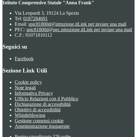
Istituto Comprensivo Statale "Anna Frank"
Via Leopardi 3, 19124 La Spezia
Tel:
0187284691
Email:
spic81800d@istruzione.it
Link per inviare una mail
PEC:
spic81800d@pec.istruzione.it
Link per inviare una mail
C.F.: 91071810112
Seguici su
Facebook
Sezione Link Utili
Cookie policy
Note legali
Informativa Privacy
Ufficio Relazioni con il Pubblico
Dichiarazione di accessibilità
Obiettivi di accessibilità
Whistleblowing
Gestione consensi cookie
Amministrazione trasparente
Pagina visualizzata
376
volte