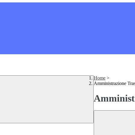
Home
>
Amministrazione Tra
Amministr