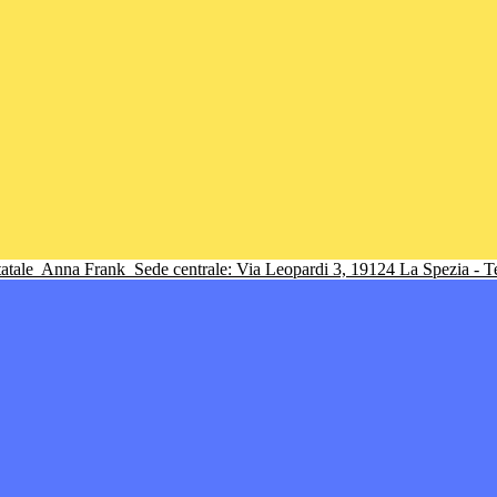
tatale
Anna Frank
Sede centrale: Via Leopardi 3, 19124 La Spezia - 