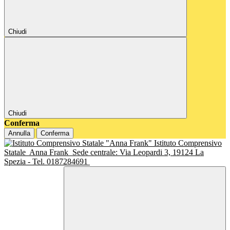
Chiudi
Chiudi
Conferma
Annulla
Conferma
Istituto Comprensivo
Statale
Anna Frank
Sede centrale: Via Leopardi 3, 19124 La
Spezia - Tel. 0187284691