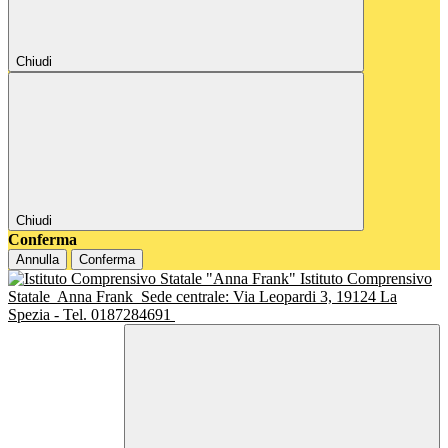
Chiudi
Chiudi
Conferma
Annulla
Conferma
Istituto Comprensivo
Statale
Anna Frank
Sede centrale: Via Leopardi 3, 19124 La
Spezia - Tel. 0187284691