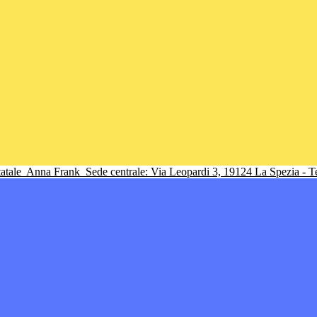
tatale
Anna Frank
Sede centrale: Via Leopardi 3, 19124 La Spezia - 