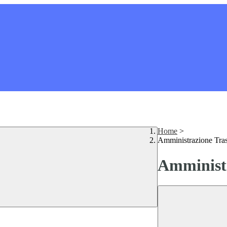
Home
>
Amministrazione Tra
Amministr