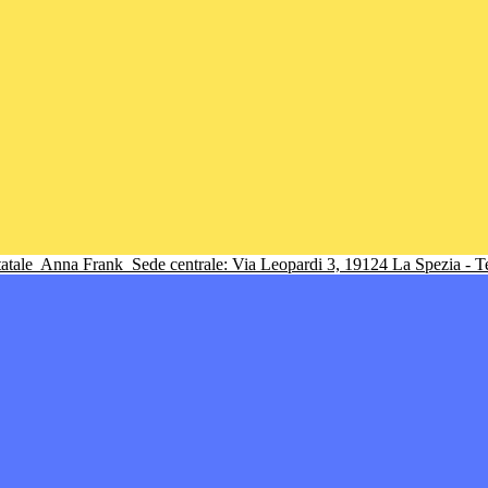
tatale
Anna Frank
Sede centrale: Via Leopardi 3, 19124 La Spezia - 