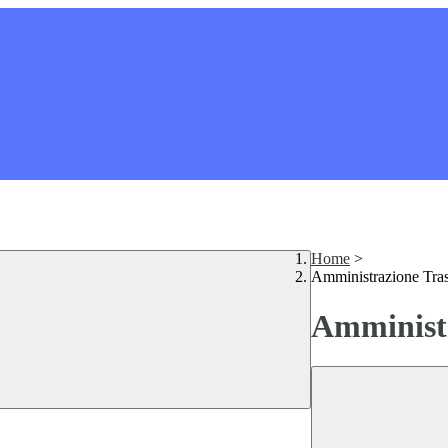
Home
>
Amministrazione Tra
Amministr