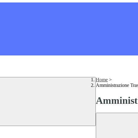
Home
>
Amministrazione Tra
Amministr