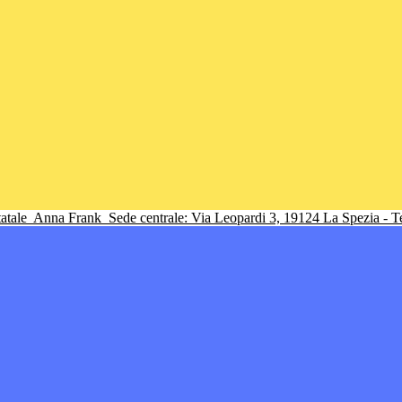
tatale
Anna Frank
Sede centrale: Via Leopardi 3, 19124 La Spezia - 