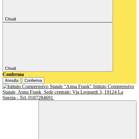
Chiudi
Chiudi
Conferma
Annulla
Conferma
Istituto Comprensivo
Statale
Anna Frank
Sede centrale: Via Leopardi 3, 19124 La
Spezia - Tel. 0187284691