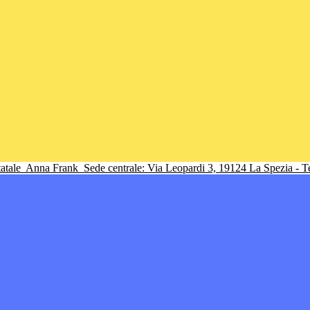
tatale
Anna Frank
Sede centrale: Via Leopardi 3, 19124 La Spezia - 