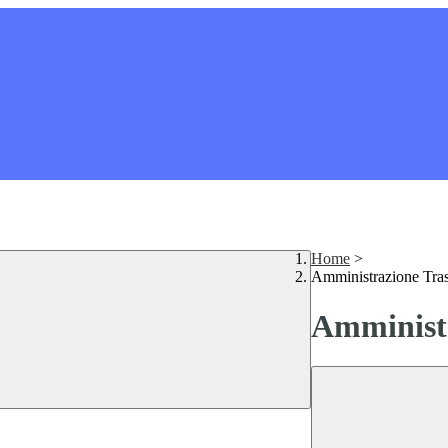
Home
>
Amministrazione Tra
Amministr