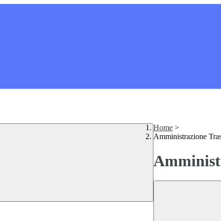
Home
>
Amministrazione Tra
Amministr