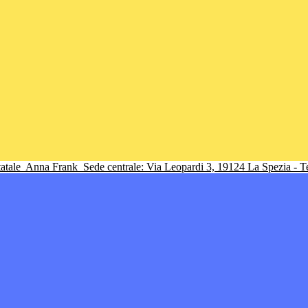
tatale
Anna Frank
Sede centrale: Via Leopardi 3, 19124 La Spezia - 