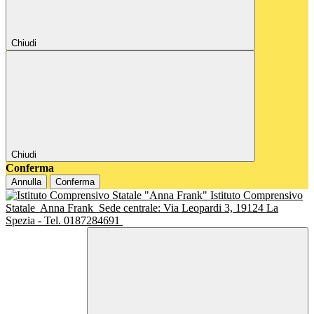
Chiudi
Chiudi
Conferma
Annulla
Conferma
Istituto Comprensivo
Statale
Anna Frank
Sede centrale: Via Leopardi 3, 19124 La
Spezia - Tel. 0187284691