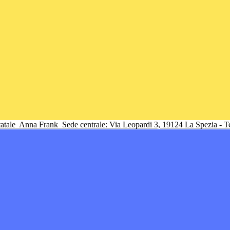
tatale
Anna Frank
Sede centrale: Via Leopardi 3, 19124 La Spezia - 