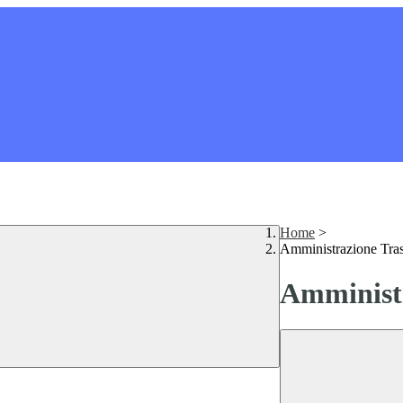
Home
>
Amministrazione Tra
Amministr