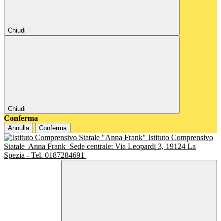
Chiudi
Chiudi
Conferma
Annulla
Conferma
Istituto Comprensivo
Statale
Anna Frank
Sede centrale: Via Leopardi 3, 19124 La
Spezia - Tel. 0187284691