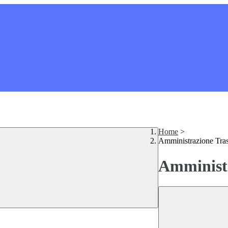
Home
>
Amministrazione Tra
Amministr