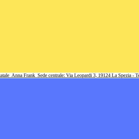
tatale
Anna Frank
Sede centrale: Via Leopardi 3, 19124 La Spezia - 