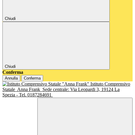
Chiudi
Chiudi
Conferma
Annulla
Conferma
Istituto Comprensivo
Statale
Anna Frank
Sede centrale: Via Leopardi 3, 19124 La
Spezia - Tel. 0187284691