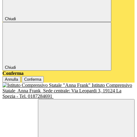
Chiudi
Chiudi
Conferma
Annulla
Conferma
Istituto Comprensivo
Statale
Anna Frank
Sede centrale: Via Leopardi 3, 19124 La
Spezia - Tel. 0187284691