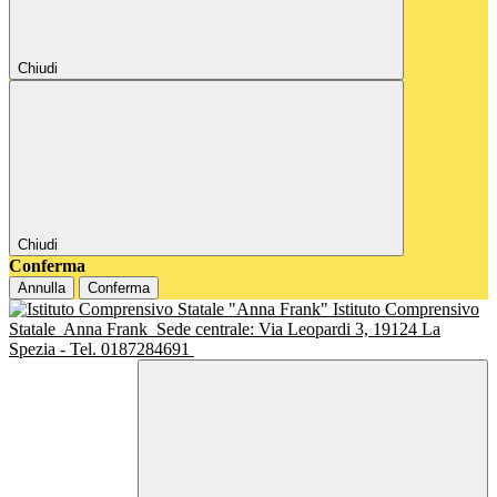
Chiudi
Chiudi
Conferma
Annulla
Conferma
Istituto Comprensivo
Statale
Anna Frank
Sede centrale: Via Leopardi 3, 19124 La
Spezia - Tel. 0187284691