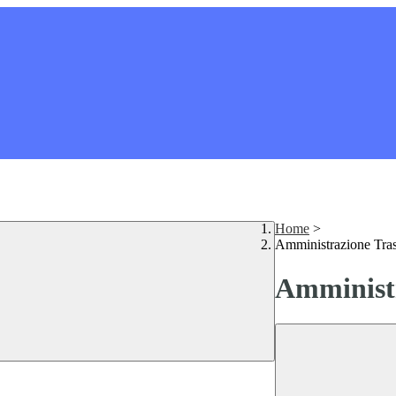
Home
>
Amministrazione Tra
Amministr