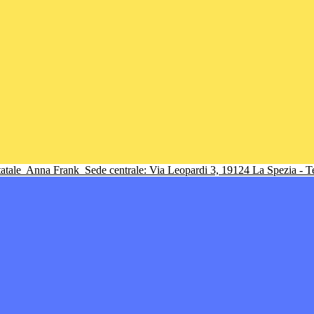
tatale
Anna Frank
Sede centrale: Via Leopardi 3, 19124 La Spezia - 