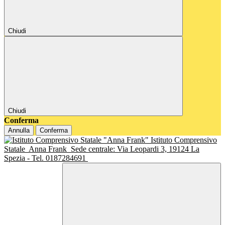
Chiudi
Chiudi
Conferma
Annulla
Conferma
Istituto Comprensivo
Statale
Anna Frank
Sede centrale: Via Leopardi 3, 19124 La
Spezia - Tel. 0187284691