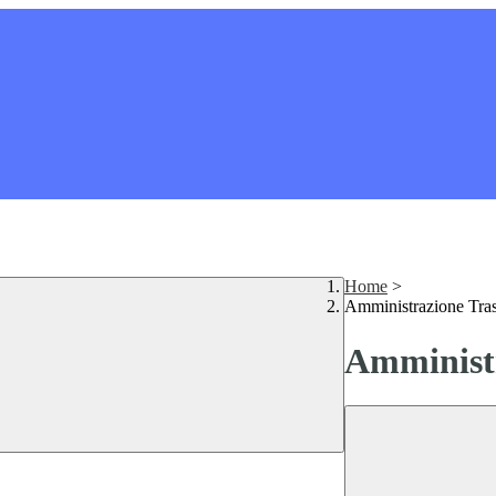
Home
>
Amministrazione Tra
Amministr