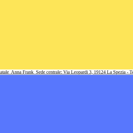
tatale
Anna Frank
Sede centrale: Via Leopardi 3, 19124 La Spezia - 