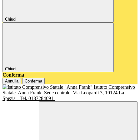
Chiudi
Chiudi
Conferma
Annulla
Conferma
Istituto Comprensivo
Statale
Anna Frank
Sede centrale: Via Leopardi 3, 19124 La
Spezia - Tel. 0187284691