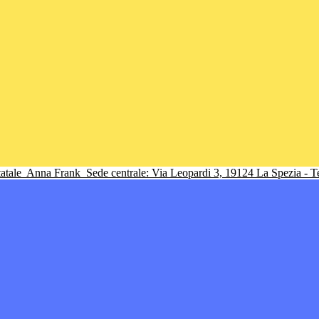
tatale
Anna Frank
Sede centrale: Via Leopardi 3, 19124 La Spezia - 