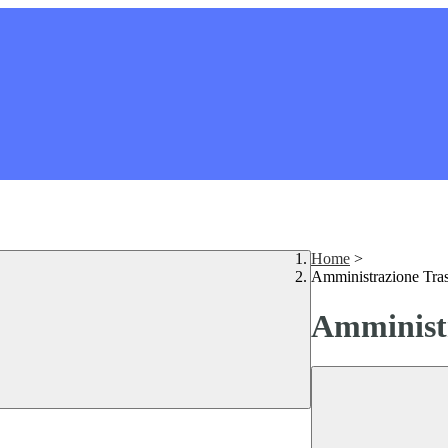
Home
>
Amministrazione Tra
Amministr